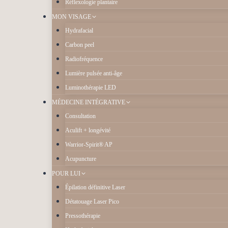
Réflexologie plantaire
MON VISAGE
Hydrafacial
Carbon peel
Radiofréquence
Lumière pulsée anti-âge
Luminothérapie LED
MÉDECINE INTÉGRATIVE
Consultation
Aculift + longévité
Warrior-Spirit® AP
Acupuncture
POUR LUI
Épilation définitive Laser
Détatouage Laser Pico
Pressothérapie