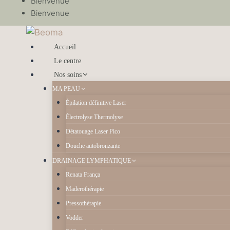
Bienvenue
Bienvenue
Accueil
Le centre
Nos soins
MA PEAU
Épilation définitive Laser
Électrolyse Thermolyse
Détatouage Laser Pico
Douche autobronzante
DRAINAGE LYMPHATIQUE
Renata França
Maderothérapie
Pressothérapie
Vodder