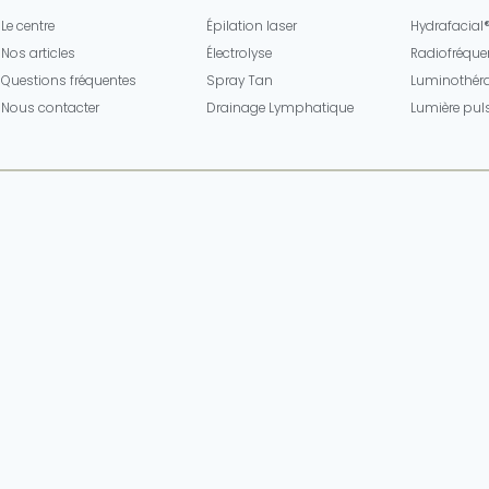
Le centre
Épilation laser
Hydrafacial
Nos articles
Électrolyse
Radiofréque
Questions fréquentes
Spray Tan
Luminothéra
Nous contacter
Drainage Lymphatique
Lumière pul