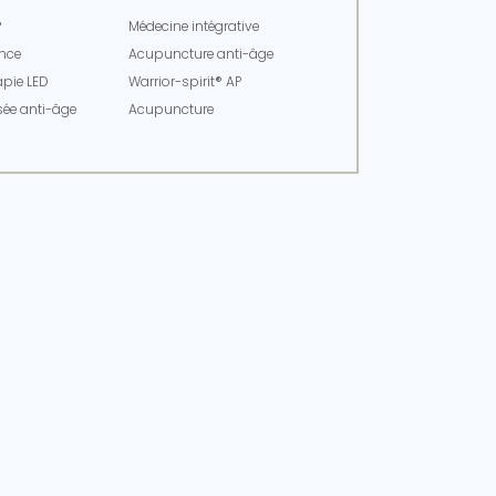
®
Médecine intégrative
nce​
Acupuncture anti-âge
pie LED
Warrior-spirit® AP
sée anti-âge
Acupuncture