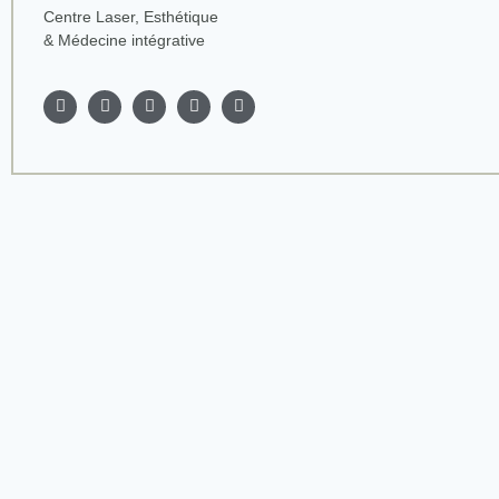
Centre Laser, Esthétique
& Médecine intégrative
Accueil
Le centre
Nos soins
Épilation définitive Laser
Électrolyse
Détatouage Laser Pico
Hydrafacial
Carbon peel
Kobido Fusion
Douche autobronzante