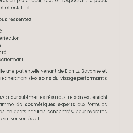
etés en profondeur, tout en respectant la peau,
et et éclatant.
us ressentez :
é
erfection
é
eté
 performant
le une patientelle venant de Biarritz, Bayonne et
 recherchant des
soins du visage performants
A :
Pour sublimer les résultats, Le soin est enrichi
 gamme de
cosmétiques experts
aux formules
es en actifs naturels concentrés, pour hydrater,
aximiser son éclat.