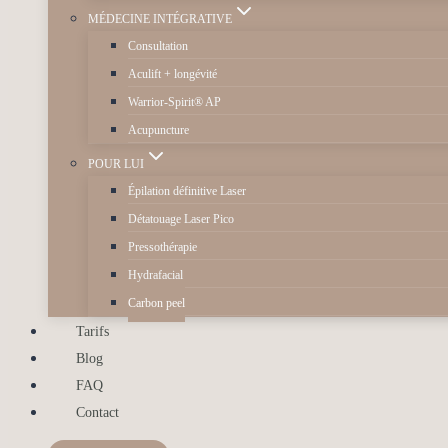
MÉDECINE INTÉGRATIVE
Consultation
Aculift + longévité
Warrior-Spirit® AP
Acupuncture
POUR LUI
Épilation définitive Laser
Détatouage Laser Pico
Pressothérapie
Hydrafacial
Carbon peel
Tarifs
Blog
FAQ
Contact