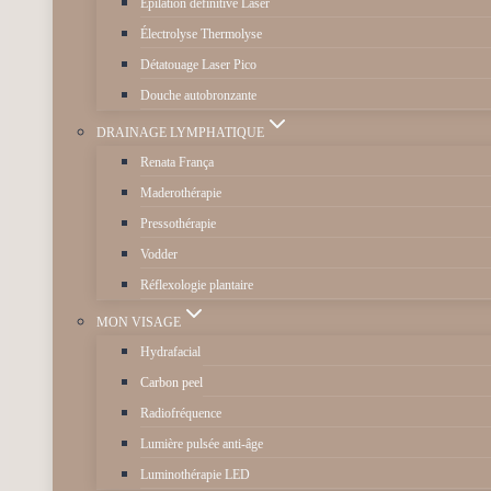
Épilation définitive Laser
Électrolyse Thermolyse
Détatouage Laser Pico
Douche autobronzante
DRAINAGE LYMPHATIQUE
Renata França
Maderothérapie
Pressothérapie
Vodder
Réflexologie plantaire
MON VISAGE
Hydrafacial
Carbon peel
Radiofréquence
Lumière pulsée anti-âge
Luminothérapie LED