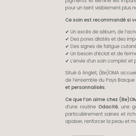
pigments et élimine les impur
pour un teint visiblement plus n
Ce soin est recommandé si vo
✔ Un excès de sébum, de l’acn
✔ Des pores dilatés et des imp
✔ Des signes de fatigue cutan
✔ Un besoin d’éclat et de ferm
✔ L’envie d’un soin complet et
Situé à Anglet, (Be)OMA accueil
de l’ensemble du Pays Basque
et personnalisés
.
Ce que l’on aime chez (Be)OM
d’une routine
Odacité
, une
particulièrement saines et rich
apaiser, renforcer la peau et m