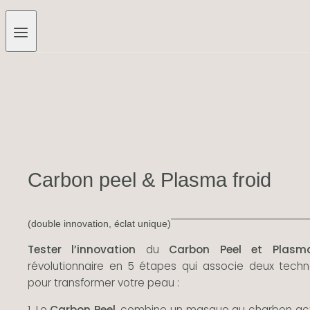
Carbon peel & Plasma froid
(double innovation, éclat unique)
Tester l’innovation
du
Carbon Peel et Plasma
révolutionnaire en 5 étapes qui associe deux techn
pour transformer votre peau :
1. Le
Carbon
Peel
, combine un masque au charbon acti