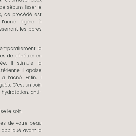
de sébum, lisser le
us, ce procédé est
 l’acné légère à
sserrant les pores
temporairement la
qués de pénétrer en
ée. Il stimule la
térienne, il apaise
 l’acné. Enfin, il
gués. C’est un soin
hydratation, anti-
e le soin.
ques de votre peau
t appliqué avant la