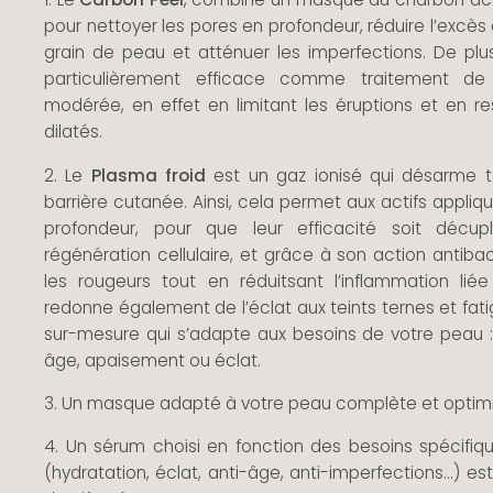
pour nettoyer les pores en profondeur, réduire l’excès 
grain de peau et atténuer les imperfections. De pl
particulièrement efficace comme traitement de
modérée, en effet en limitant les éruptions et en re
dilatés.
2. Le
Plasma froid
est un gaz ionisé qui désarme 
barrière cutanée. Ainsi, cela permet aux actifs appli
profondeur, pour que leur efficacité soit décupl
régénération cellulaire, et grâce à son action antibac
les rougeurs tout en réduitsant l’inflammation liée à
redonne également de l’éclat aux teints ternes et fati
sur-mesure qui s’adapte aux besoins de votre peau : 
âge, apaisement ou éclat.
3. Un masque adapté à votre peau complète et optimis
4. Un sérum choisi en fonction des besoins spécifi
(hydratation, éclat, anti-âge, anti-imperfections…) es