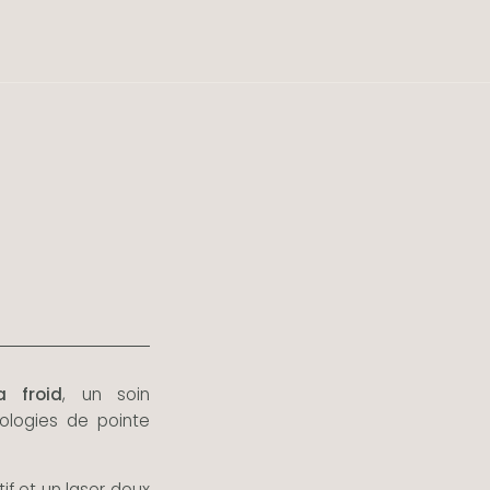
 froid
, un soin
ologies de pointe
f et un laser doux