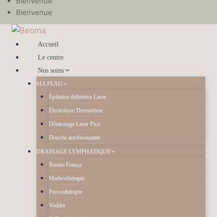
Bienvenue
Bienvenue
Accueil
Le centre
Nos soins
MA PEAU
Épilation définitive Laser
Électrolyse Thermolyse
Détatouage Laser Pico
Douche autobronzante
DRAINAGE LYMPHATIQUE
Renata França
Maderothérapie
Pressothérapie
Vodder