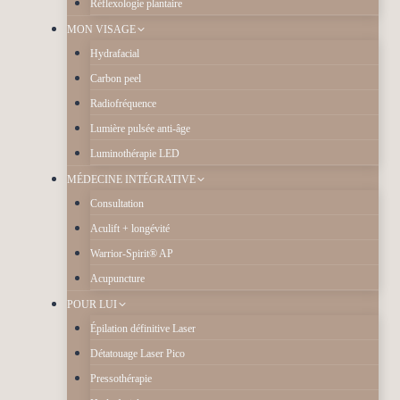
Réflexologie plantaire
MON VISAGE
Hydrafacial
Carbon peel
Radiofréquence
Lumière pulsée anti-âge
Luminothérapie LED
MÉDECINE INTÉGRATIVE
Consultation
Aculift + longévité
Warrior-Spirit® AP
Acupuncture
POUR LUI
Épilation définitive Laser
Détatouage Laser Pico
Pressothérapie