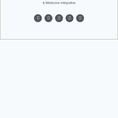
& Médecine intégrative
Accueil
Le centre
Nos soins
Épilation définitive Laser
Électrolyse
Détatouage Laser Pico
Hydrafacial
Carbon peel
Kobido Fusion
Douche autobronzante
Renata França