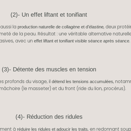
(2)- Un effet liftant et tonifiant
 aussi la
, deux proté
production naturelle de collagène et d’élastine
rmeté de la peau. Résultat : une véritable alternative naturell
asives, avec un
.
effet liftant et tonifiant visible séance après séance
(3)- Détente des muscles en tension
es profonds du visage, il
, notam
détend les tensions accumulées
mâchoire (le masseter) et du front (ride du lion, procérus).
(4)- Réduction des ridules
lement à
, en redonnant soup
réduire les ridules et adoucir les traits