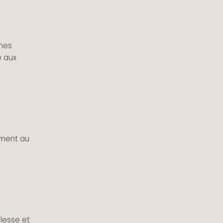
ines
e aux
ment au
lesse et