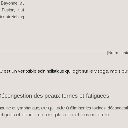
e
et
Bayonne
, qui
 Fusion
 de
stretching
(Notre cent
C’est un véritable
qui agit sur le visage, mais auss
soin holistique
Décongestion des peaux ternes et fatiguées
, ce qui aide à
,
anguine et lymphatique
éliminer les toxines
décongest
fatigués et donner un teint plus clair et plus uniforme.