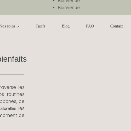
Bienvenue
Bienvenue
Nos soins
Tarifs
Blog
FAQ
Contact
ienfaits
raverse les
os routines
ippones, ce
les
aturelles
n moment de