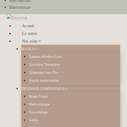
Bienvenue
Bienvenue
Accueil
Le centre
Nos soins
MA PEAU
Épilation définitive Laser
Électrolyse Thermolyse
Détatouage Laser Pico
Douche autobronzante
DRAINAGE LYMPHATIQUE
Renata França
Maderothérapie
Pressothérapie
Vodder