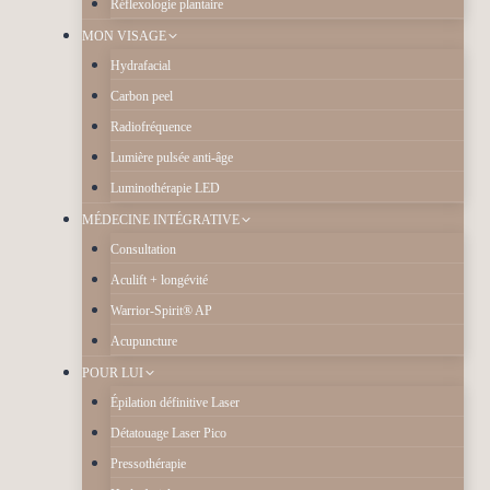
Réflexologie plantaire
MON VISAGE
Hydrafacial
Carbon peel
Radiofréquence
Lumière pulsée anti-âge
Luminothérapie LED
MÉDECINE INTÉGRATIVE
Consultation
Aculift + longévité
Warrior-Spirit® AP
Acupuncture
POUR LUI
Épilation définitive Laser
Détatouage Laser Pico
Pressothérapie