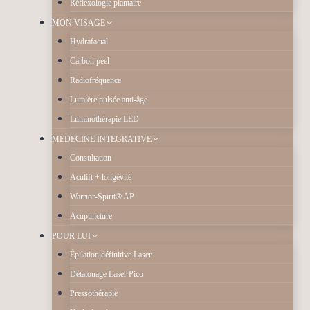
Réflexologie plantaire
MON VISAGE
Hydrafacial
Carbon peel
Radiofréquence
Lumière pulsée anti-âge
Luminothérapie LED
MÉDECINE INTÉGRATIVE
Consultation
Aculift + longévité
Warrior-Spirit® AP
Acupuncture
POUR LUI
Épilation définitive Laser
Détatouage Laser Pico
Pressothérapie