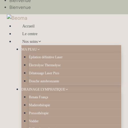
Bienvenue
Bienvenue
Accueil
Le centre
Nos soins
MA PEAU
Épilation définitive Laser
Électrolyse Thermolyse
Détatouage Laser Pico
Douche autobronzante
DRAINAGE LYMPHATIQUE
Renata França
Maderothérapie
Pressothérapie
Vodder