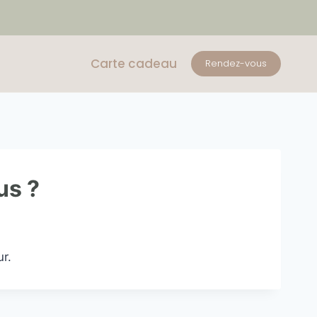
Carte cadeau
Rendez-vous
us ?
ur.