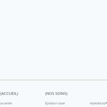
(ACCUEIL)
(NOS SOINS)
(NOS SOI
Le centre
Épilation laser
Hydrafacial