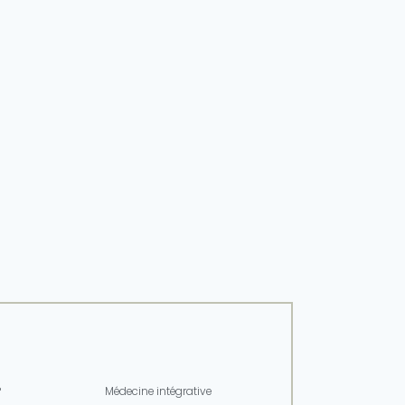
NS)
TEXTE
®
Médecine intégrative