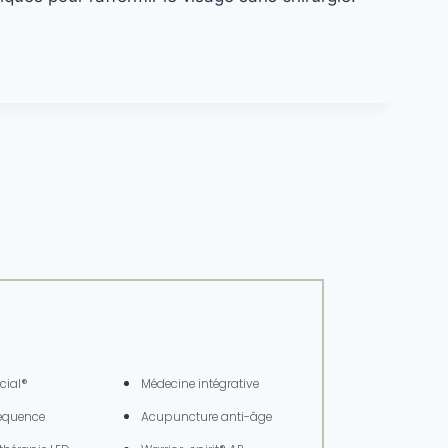
NS)
TEXTE
cial®
Médecine intégrative
équence​
Acupuncture anti-âge