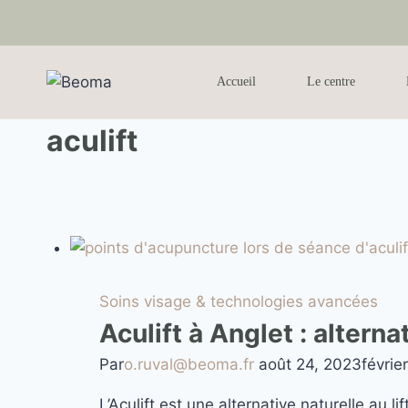
Accueil
Le centre
aculift
Soins visage & technologies avancées
Aculift à Anglet : alterna
Par
o.ruval@beoma.fr
août 24, 2023
févrie
L’Aculift est une alternative naturelle au 