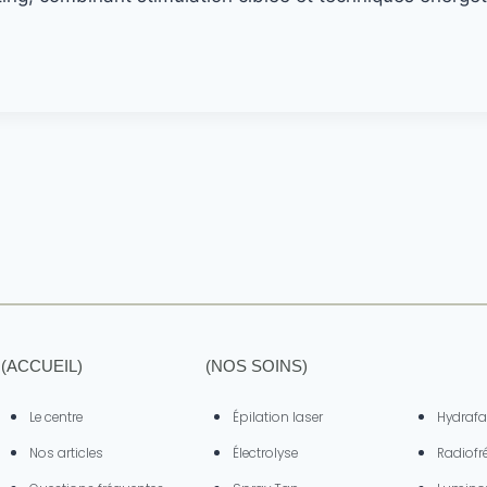
(ACCUEIL)
(NOS SOINS)
(NOS SOI
Le centre
Épilation laser
Hydrafa
Nos articles
Électrolyse
Radiofr